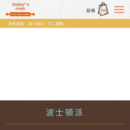
00
結帳
狗狗蛋糕
波士頓派
手工甜點
波士頓派